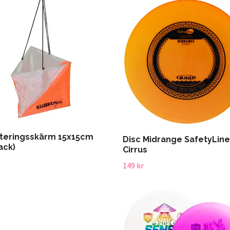
teringsskärm 15x15cm
Disc Midrange SafetyLine
ack)
Cirrus
149 kr