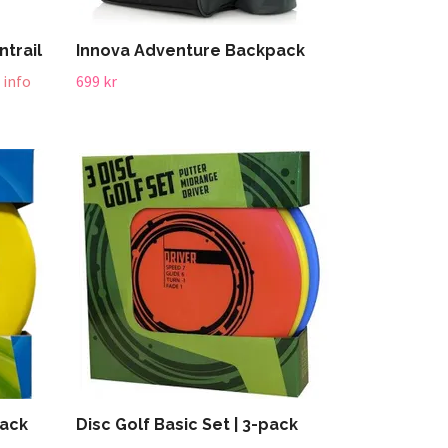
ntrail
Innova Adventure Backpack
 info
699 kr
pack
Disc Golf Basic Set | 3-pack