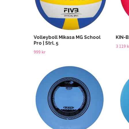
Volleyboll Mikasa MG School
KIN-B
Pro | Strl. 5
3 119 k
999 kr