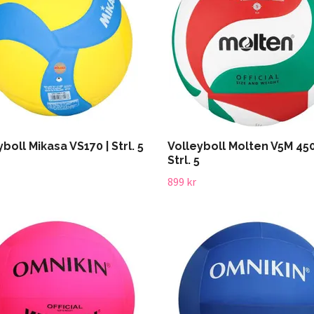
boll Mikasa VS170 | Strl. 5
Volleyboll Molten V5M 450
Strl. 5
899 kr