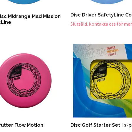
Disc Driver SafetyLine Co
isc Midrange Mad Mission
cLine
Slutsåld. Kontakta oss för mer
Putter Flow Motion
Disc Golf Starter Set | 3-