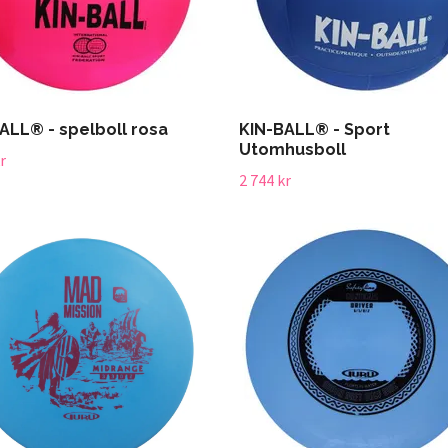
ALL® - spelboll rosa
KIN-BALL® - Sport
Utomhusboll
r
2 744 kr