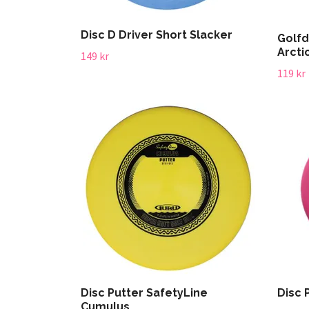
Disc D Driver Short Slacker
Golfd
Arcti
149 kr
119 kr
Disc Putter SafetyLine
Disc 
Cumulus