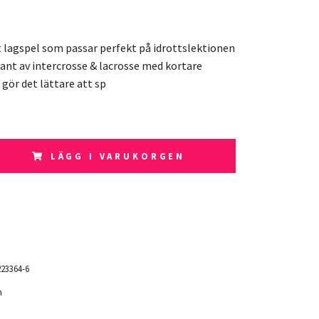
t lagspel som passar perfekt på idrottslektionen
riant av intercrosse & lacrosse med kortare
gör det lättare att sp
LÄGG I VARUKORGEN
23364-6
n