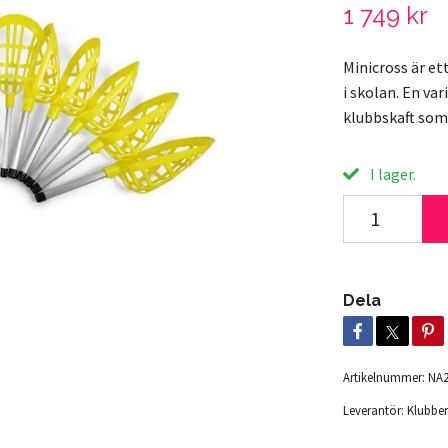
1 749 kr
Minicross är et
i skolan. En va
klubbskaft som 
I lager.
Dela
Artikelnummer:
NA2
Leverantör:
Klubbe