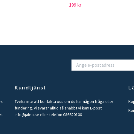
199 kr
Kundtjänst
L
tre
Tveka inte att kontakta oss om du har någon fråga eller
Köp
fundering. Vi svarar alltid så snabbt vi kan! E-post
Ko
et
info@jaleo.se
eller telefon 086620100
e