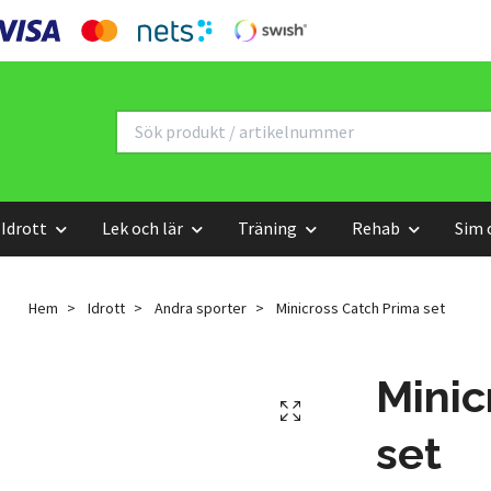
Idrott
Lek och lär
Träning
Rehab
Sim 
Hem
Idrott
Andra sporter
Minicross Catch Prima set
Minic
set