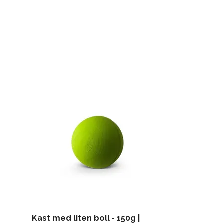
Volleyboll M
| Strl. 5
999 kr
Kast med liten boll - 150g |