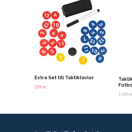
Extra Set till Taktiktavlor
Takti
Fotbo
159 kr
1 199 k