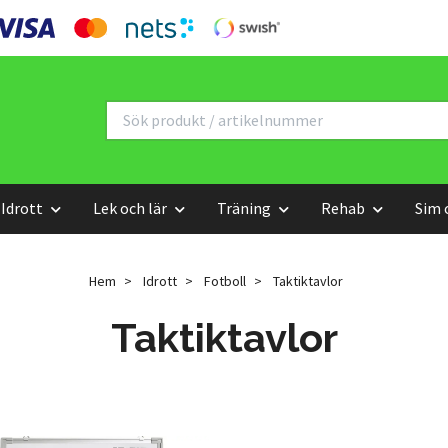
Idrott
Lek och lär
Träning
Rehab
Sim 
Hem
Idrott
Fotboll
Taktiktavlor
Taktiktavlor