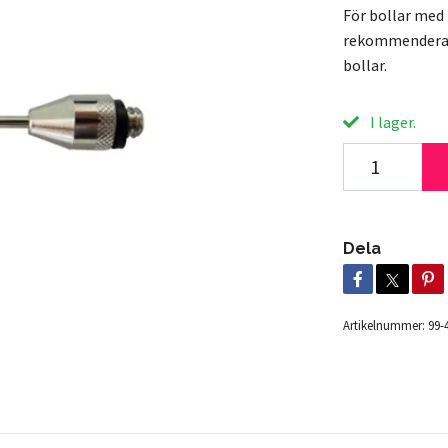
För bollar med 
rekommenderar 
bollar.
I lager.
Dela
Artikelnummer:
99-