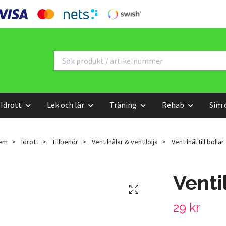
Idrott
Lek och lär
Träning
Rehab
Sim 
em
Idrott
Tillbehör
Ventilnålar & ventilolja
Ventilnål till bollar
Ventil
29 kr