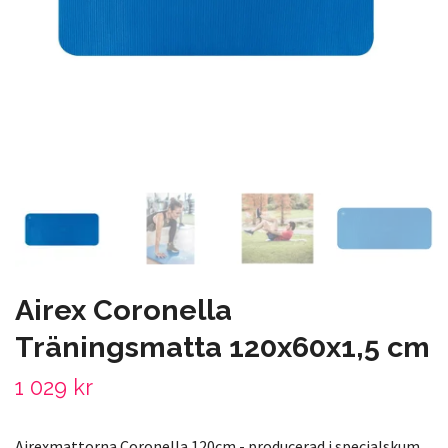
Airex Coronella
Träningsmatta 120x60x1,5 cm
1 029 kr
Airexmattorna Coronella 120cm - producerad i specialskum