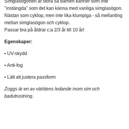
Simglasögonen är stora så barnen känner som inte
"instängda" som det kan känna med vanliga simglasögon.
Nästan som cyklop, men inte lika klumpiga - så mellanting
mellan simglasögon och cyklop.
Passar bra på åldrar c:a 2/3 år till 10 år!
Egenskaper:
• UV-skydd
• Anti-fog
• Lätt att justera passform
Zoggs är en av världens ledande inom sim och
badutrustning.