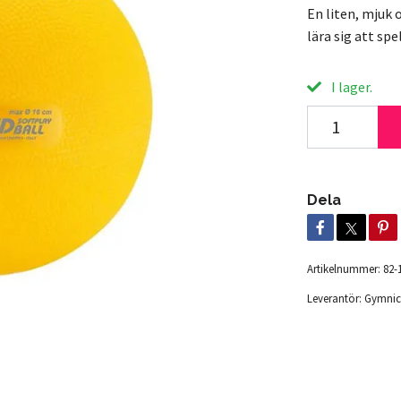
En liten, mjuk 
lära sig att sp
I lager.
Dela
Artikelnummer:
82-
Leverantör:
Gymnic