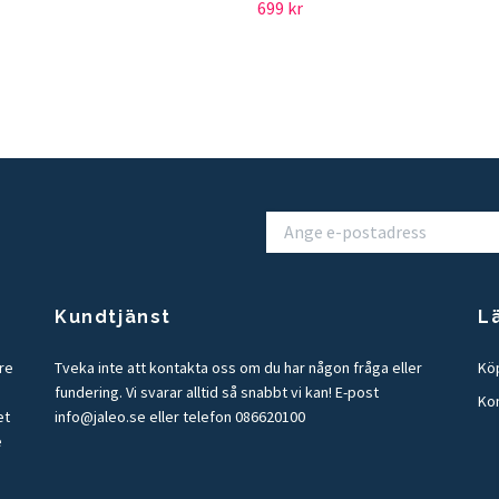
699 kr
Kundtjänst
L
tre
Tveka inte att kontakta oss om du har någon fråga eller
Köp
fundering. Vi svarar alltid så snabbt vi kan! E-post
Ko
et
info@jaleo.se
eller telefon 086620100
e