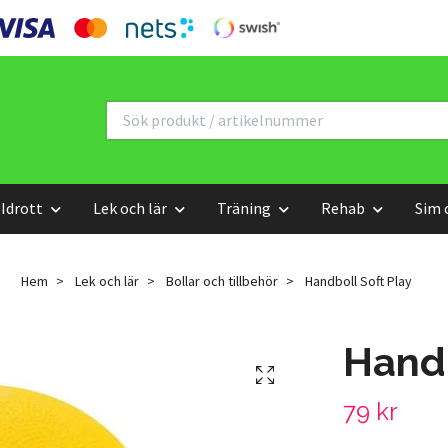
Idrott
Lek och lär
Träning
Rehab
Sim 
Hem
Lek och lär
Bollar och tillbehör
Handboll Soft Play
Handb
79 kr