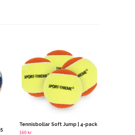
Skumboll Sk
229 kr
Tennisbollar Soft Jump | 4-pack
 5
160 kr