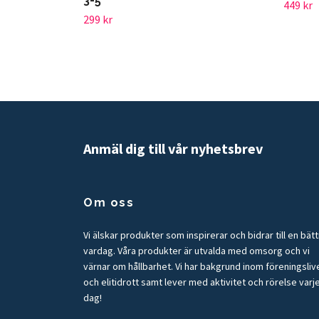
3-5
449 kr
299 kr
Anmäl dig till vår nyhetsbrev
Om oss
Vi älskar produkter som inspirerar och bidrar till en bät
vardag. Våra produkter är utvalda med omsorg och vi
värnar om hållbarhet. Vi har bakgrund inom föreningsliv
och elitidrott samt lever med aktivitet och rörelse varj
dag!