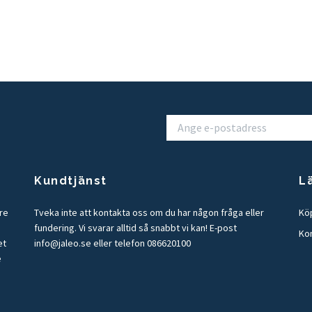
Kundtjänst
L
tre
Tveka inte att kontakta oss om du har någon fråga eller
Köp
fundering. Vi svarar alltid så snabbt vi kan! E-post
Ko
et
info@jaleo.se
eller telefon 086620100
e