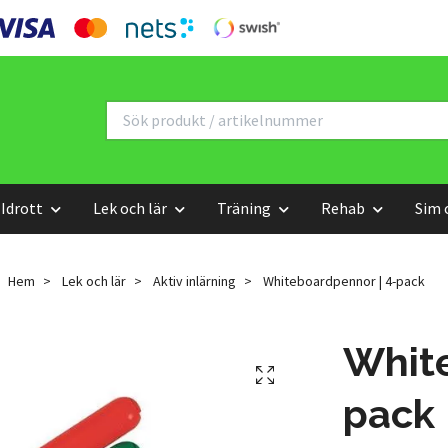
Idrott
Lek och lär
Träning
Rehab
Sim 
Hem
Lek och lär
Aktiv inlärning
Whiteboardpennor | 4-pack
White
pack