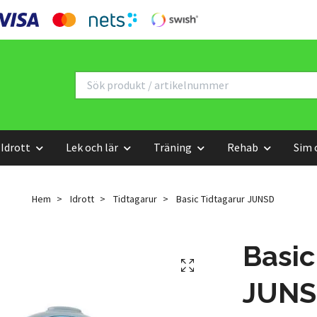
Idrott
Lek och lär
Träning
Rehab
Sim 
Hem
Idrott
Tidtagarur
Basic Tidtagarur JUNSD
Basic
JUN