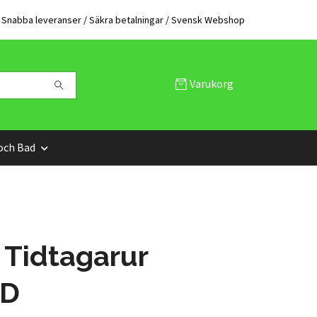
Snabba leveranser / Säkra betalningar / Svensk Webshop
Varukorg
och Bad
 Tidtagarur
SD